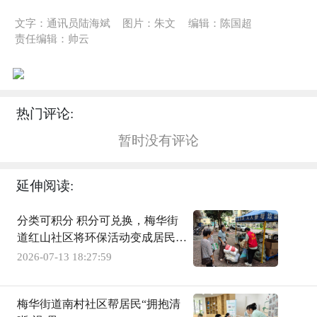
文字：通讯员陆海斌
图片：朱文
编辑：陈国超
责任编辑：帅云
热门评论:
暂时没有评论
延伸阅读:
分类可积分 积分可兑换，梅华街
道红山社区将环保活动变成居民福
利
2026-07-13 18:27:59
梅华街道南村社区帮居民“拥抱清