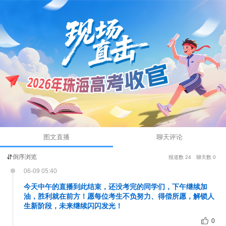
图文直播
聊天评论
倒序浏览
报道数 24
聊天数 0
06-09 05:40
今天中午的直播到此结束，还没考完的同学们，下午继续加
油，胜利就在前方！愿每位考生不负努力、得偿所愿，解锁人
生新阶段，未来继续闪闪发光！
0