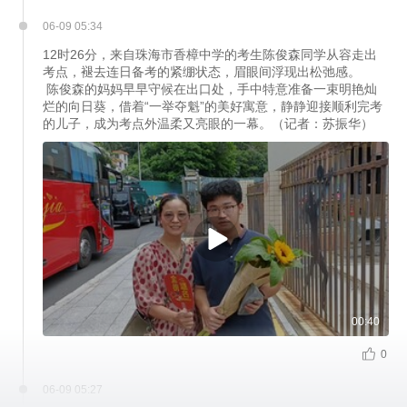
06-09 05:34
12时26分，来自珠海市香樟中学的考生陈俊森同学从容走出
考点，褪去连日备考的紧绷状态，眉眼间浮现出松弛感。
 陈俊森的妈妈早早守候在出口处，手中特意准备一束明艳灿
烂的向日葵，借着“一举夺魁”的美好寓意，静静迎接顺利完考
的儿子，成为考点外温柔又亮眼的一幕。（记者：苏振华）
00:40
0
06-09 05:27