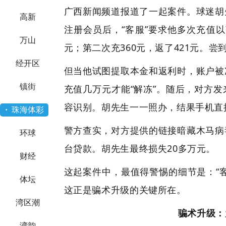
广西新闻频道报道了一起案件。球迷胡
·
高新
注册会员后，“客服”要求他多次充值以
·
万山
元；第二次充360元，返了421元。
·
经开区
但当他试图提取本金和返利时，账户被
·
镇街
充值几万元才能“解冻”。随后，对方
容识别。胡先生一一照办，结果手机直
·
珠海体彩
警方查实，对方提供的链接暗藏木马病
·
环球
台贷款。胡先生最终损失20多万元。
·
财经
这起案件中，最值得警惕的细节是：“
·
体坛
这正是骗术升级的关键所在。
·
湾区潮
骗术升级：
·
湾韵