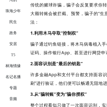
传统的赌球诈骗，骗子会反复要求你转
·
珠海少年
大额转账会被拦截、预警，骗子的“生
法：
·
民生
1.利用木马夺取“控制权”
·
政务
骗子通过钓鱼链接，将木马病毒植入手
·
安居
证码、操作银行App、甚至进行网贷申
·
T5
2.面容识别是“最后的钥匙”
·
林海情缘
许多金融App和支付平台都支持面容
·
名记名播
刷”进行验证，他们便可以畅通无阻地
·
专题
3.从“骗转账”变为“骗你授权”
·
音频
整个过程看似只做了一次面容识别，实