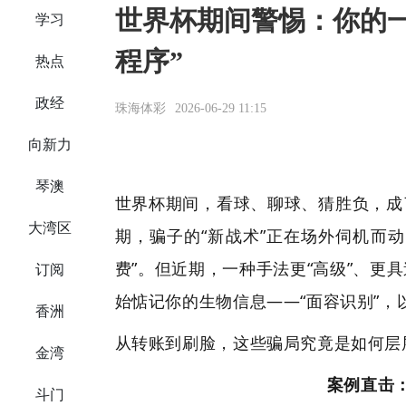
世界杯期间警惕：你的一
·
学习
程序”
·
热点
·
政经
珠海体彩
2026-06-29 11:15
·
向新力
·
琴澳
世界杯期间，看球、聊球、猜胜负，成
·
大湾区
期，骗子的“新战术”正在场外伺机而
费”。但近期，一种手法更“高级”、
·
订阅
始惦记你的生物信息——“面容识别”，
·
香洲
从转账到刷脸，这些骗局究竟是如何层
·
金湾
案例直击：
·
斗门