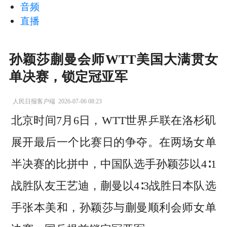
音频
直播
孙颖莎蒯曼会师WTT美国大满贯女
单决赛，锁定冠亚军
人民日报客户端
2026-07-06 08:23
北京时间7月6日，WTT世界乒联在洛杉矶
展开最后一个比赛日的争夺。在两场女单
半决赛的比拼中，中国队选手孙颖莎以4∶1
战胜队友王艺迪，蒯曼以4∶3战胜日本队选
手张本美和，孙颖莎与蒯曼顺利会师女单