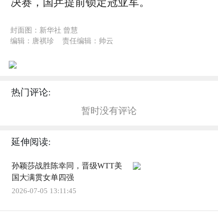
决赛，国乒提前锁定冠亚军。
封面图：新华社 曾慧
编辑：唐祺珍
责任编辑：帅云
热门评论:
暂时没有评论
延伸阅读:
孙颖莎战胜陈幸同，晋级WTT美
国大满贯女单四强
2026-07-05 13:11:45