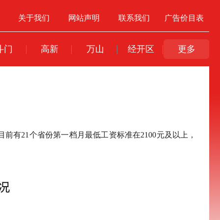
关于我们
网站声明
联系我们
广告价目表
斗门
高新
万山
经开区
更多
前有21个省份第一档月最低工资标准在2100元及以上，