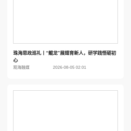
珠海思政巡礼丨“鲲龙”展翅育新人，研学践悟砺初
心
观海融媒
2026-08-05 02:01