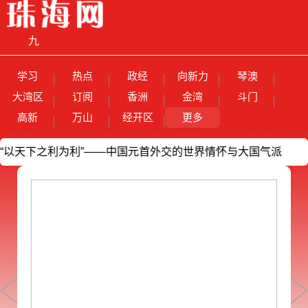
九
章
广告价目
学习
热点
政经
向新力
琴澳
电子报
看电视
关于我们
网站声明
联系我们
智
表
大湾区
订阅
香洲
金湾
斗门
高新
万山
经开区
更多
算
天下之利为利”——中国元首外交的世界情怀与大国气派
·