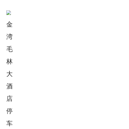
金
湾
毛
林
大
酒
店
停
车