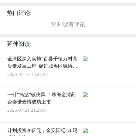
热门评论:
暂时没有评论
延伸阅读:
金湾区深入实施“百县千镇万村高
质量发展工程”促进城乡区域协调
发展推进会召开
2026-07-16 16:47:42
一针“搞掂”破伤风 ！珠海金湾药
企泰诺麦博成功上市
2026-07-21 21:20:47
计划投资20亿元，金安国纪“加码”