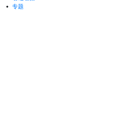
专题
音频
直播
京东、美团、饿了么等外卖平台企
业被约谈
人民日报客户端
2025-05-14 07:52