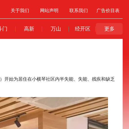
关于我们
网站声明
联系我们
广告价目表
斗门
高新
万山
经开区
更多
心”）开始为居住在小横琴社区内半失能、失能、残疾和缺乏