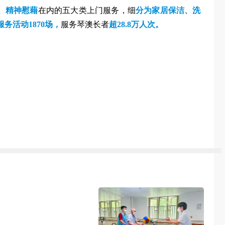
、精神慰藉
在内的五大类上门服务，
细
分
为家居保洁、洗
务活动1870场，
服务琴澳长者
超28.8万人次。