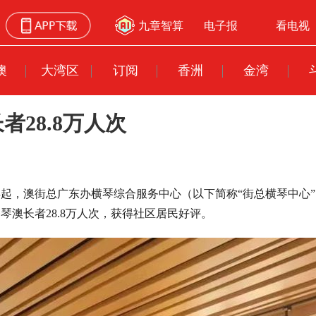
九章智算
电子报
看电视
澳
大湾区
订阅
香洲
金湾
28.8万人次
2年起，澳街总广东办横琴综合服务中心（以下简称“街总横琴中
澳长者28.8万人次，获得社区居民好评。