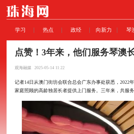
学习
热点
政经
向新力
琴
点赞！3年来，他们服务琴澳长者
观海融媒
2025-05-14 11:22
记者14日从澳门街坊会联合总会广东办事处获悉，202
家庭照顾的高龄独居长者提供上门服务。三年来，共服务琴