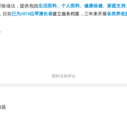
经验做法，
提供包括
生活照料、个人照料、健康保健、家庭支持
起，目前
已为1874位琴澳长者
建立服务档案
，
三年来开展
各类养老服
华
暂时没有评论
难题