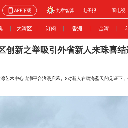
九章智算
电子报
看电视
澳
大湾区
订阅
香洲
金湾
湾区创新之举吸引外省新人来珠喜结
式在金湾艺术中心临湖平台浪漫启幕。8对新人在碧海蓝天的见证下