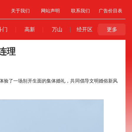
关于我们
网站声明
联系我们
广告价目表
斗门
高新
万山
经开区
更多
连理
，体验了一场别开生面的集体婚礼，共同倡导文明婚俗新风