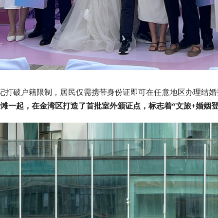
姻登记打破户籍限制，居民仅需携带身份证即可在任意地区办理结
滩一起，在金湾区打造了首批室外颁证点，标志着“文旅+婚姻登