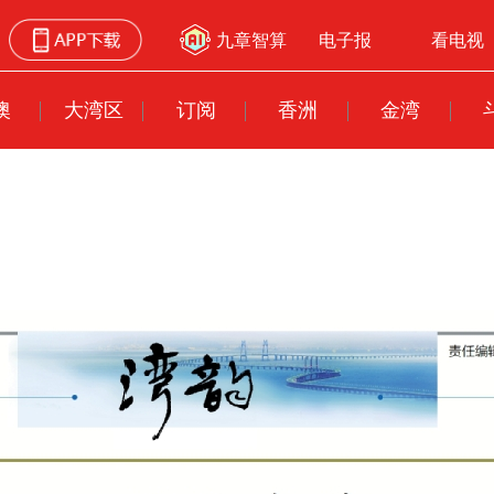
九章智算
电子报
看电视
澳
大湾区
订阅
香洲
金湾