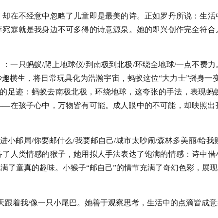
，却在不经意中忽略了儿童即是最美的诗。正如罗丹所说：生活
李宛霖就是我身边不可多得的诗意源泉。她的即兴创作完全符合
：一只蚂蚁/爬上地球仪/到南极到北极/环绕全地球/一点不费
趣横生，将日常玩具化为浩瀚宇宙，蚂蚁这位“大力士”摇身一
者的足迹：蚂蚁去南极北极，环绕地球，这夸张的手法，表现蚂
——在孩子心中，万物皆有可能。成人眼中的不可能，却映照出
跑进小邮局/你要邮什么/我要邮自己/城市太吵闹/森林多美丽/给
备了人类情感的猴子，她用拟人手法表达了饱满的情感：诗中借
满了童真的趣味。小猴子“邮自己”的情节充满了奇幻色彩，展
整天跟着我/像一只小尾巴。她善于观察思考，生活中的点滴皆成