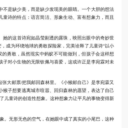
中不是缺少美，而是缺少发现美的眼睛。一个大胆的想法
儿童诗的特点：语言简洁、形象生动、富有想象力，而且
力。她的这首诗宛如晶莹剔透的露珠，映照出眼中的奇妙世
变，成为环绕地球的勇敢探险家，完美诠释了儿童诗“以小
蚁的勇敢，虽然现实中蚂蚁不可能做到，但孩子会这样想
孩子对小生物的无限钦佩与喜爱，这或许正是李宛霖对未
我贴张大邮票/把我邮回森林里。《小猴邮自己》是李宛霖又
小猴子想要逃离城市喧嚣、回归森林的愿望，表达了自己
现了儿童诗的创造性想象。这种想象力让平凡的事物变得新
意象。无形无色的空气，在她眼中成了真实的小尾巴，这种