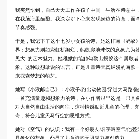
我突然悟到，自己天天工作在孩子中间，生活在诗意中
在我脑海里酝酿。我决定沉下心来发现身边的诗意，而
节奏感强。
于是，我记下了这个七岁小女孩的诗。她这样写《蚂蚁》
界；想象力则如彩虹桥绚烂，蚂蚁爬地球仪的意象尤为妙
见大”的艺术魅力。她稚嫩的笔触勾勒出蚂蚁这个勇敢
象。这种敢想敢说的语言，正是儿童诗天真烂漫的写照
来探索梦想的萌芽。
她写《小猴邮自己》：小猴子/跑出动物园/穿过大马路/
一首充满童趣和想象力的诗，在小作者眼里这是一只具
对大自然自由生活的向往，这种情感贴近儿童的心理，充
奇，符合儿童天马行空的思维方式。
她对《空气》的认识：我有一个好朋友/名字叫空气/他
具象化的想象，凸显了儿童诗的无限魅力与创造力。