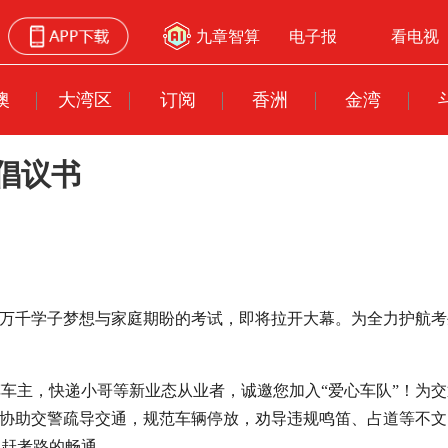
九章智算
电子报
看电视
澳
大湾区
订阅
香洲
金湾
倡议书
着万千学子梦想与家庭期盼的考试，即将拉开大幕。为全力护航
车主，快递小哥等新业态从业者，诚邀您加入“爱心车队”！为
，协助交警疏导交通，规范车辆停放，劝导违规鸣笛、占道等不
护赶考路的畅通。