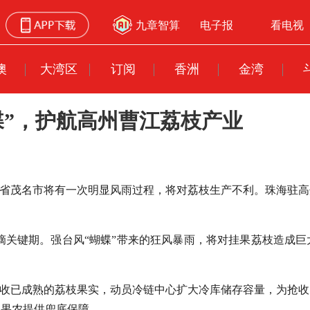
九章智算
电子报
看电视
澳
大湾区
订阅
香洲
金湾
蝶”，护航高州曹江荔枝产业
，广东省茂名市将有一次明显风雨过程，将对荔枝生产不利。珠海
采摘关键期。强台风“蝴蝶”带来的狂风暴雨，将对挂果荔枝造成
抢收已成熟的荔枝果实，动员冷链中心扩大冷库储存容量，为抢
为果农提供兜底保障。