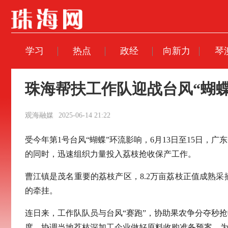
学习
热点
政经
向新力
琴
珠海帮扶工作队迎战台风“蝴
观海融媒
2025-06-14 21:22
受今年第1号台风“蝴蝶”环流影响，6月13日至15日
的同时，迅速组织力量投入荔枝抢收保产工作。
曹江镇是茂名重要的荔枝产区，8.2万亩荔枝正值成熟
的牵挂。
连日来，工作队队员与台风“赛跑”，协助果农争分夺秒
度，协调当地荔枝深加工企业做好原料收购准备预案，