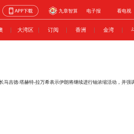
九章智算
电子报
看电视
澳
大湾区
订阅
香洲
金湾
外长马吉德∙塔赫特-拉万希表示伊朗将继续进行铀浓缩活动，并强