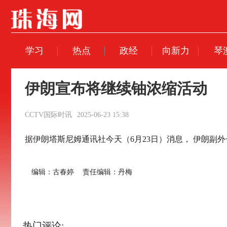
学习
热点
政经
向新力
琴
伊朗宣布将继续铀浓缩活动
CCTV国际时讯
2025-06-23 15:38
据伊朗塔斯尼姆通讯社今天（6月23日）消息， 伊朗副
编辑：古春婷
责任编辑：丹梅
热门评论: