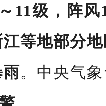
～11级，阵风1
浙江等地部分地
暴雨
。中央气象
警
。