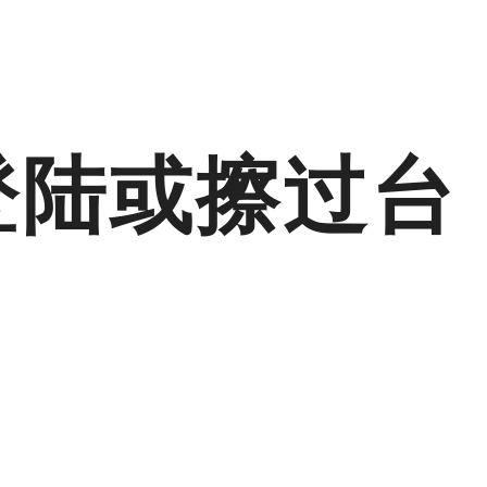
登陆或擦过台