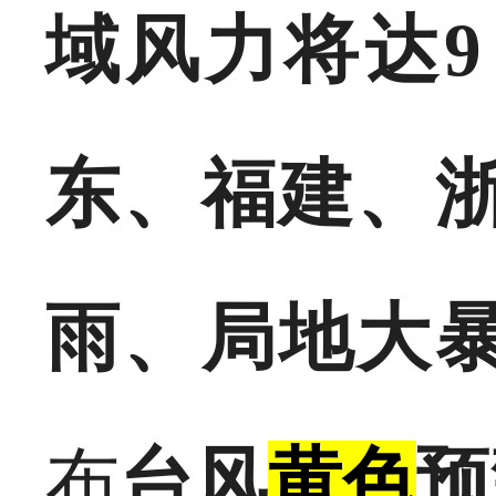
域风力将达9
东、福建、
雨、局地大
布
台风
黄色
预