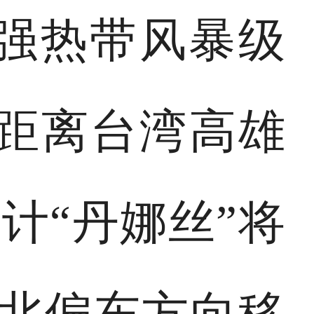
由强热带风暴级
，距离台湾高雄
计“丹娜丝”将
向北偏东方向移