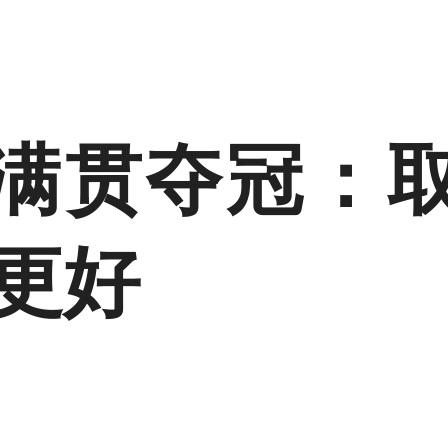
满贯夺冠：
会更好