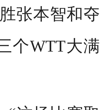
战胜张本智和夺
三个WTT大满