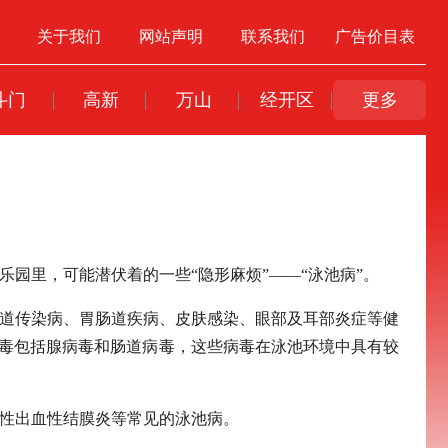
关于我们
网站声明
联系我们
广告价目表
斗门
高新
万山
经开区
更多
园里，可能潜伏着的一些“隐形麻烦”——“泳池病”。
吸道传染病、胃肠道疾病、皮肤感染、眼部及耳部炎症等健
病毒包括腺病毒和肠道病毒，这些病毒在泳池环境中具有较
急性出血性结膜炎等常见的泳池病。