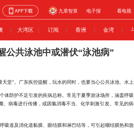
九章智算
电子报
看电视
澳
大湾区
订阅
香洲
金湾
醒公共泳池中或潜伏“泳池病”
天堂”。广东疾控提醒，玩水的同时，也要当心公共泳池、水上乐
或个体防护不足引发的疾病总称。常见于夏季游泳场所，涵盖呼
细菌、病毒进行传播，或因氯消毒不当、化学刺激引发。常见的
犯呼吸道及消化道黏膜、眼结膜和淋巴结等，可引起咽结膜热和