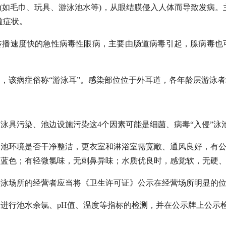
品(如毛巾、玩具、游泳池水等)，从眼结膜侵入人体而导致发病。
道症状。
、传播速度快的急性病毒性眼病，主要由肠道病毒引起，腺病毒也
，该病症俗称“游泳耳”。感染部位位于外耳道，各年龄层游泳
泳具污染、池边设施污染这4个因素可能是细菌、病毒“入侵”泳
池环境是否干净整洁，更衣室和淋浴室需宽敞、通风良好，有公
淡蓝色；有轻微氯味，无刺鼻异味；水质优良时，感觉软，无硬
泳场所的经营者应当将《卫生许可证》公示在经营场所明显的位
进行池水余氯、pH值、温度等指标的检测，并在公示牌上公示