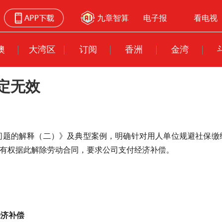
九章智算
电子报
看电视
澳
大湾区
订阅
香洲
金湾
定无效
律问题的解释（二）》及典型案例，明确针对用人单位规避社保缴
者有权据此解除劳动合同，要求公司支付经济补偿。
经济补偿