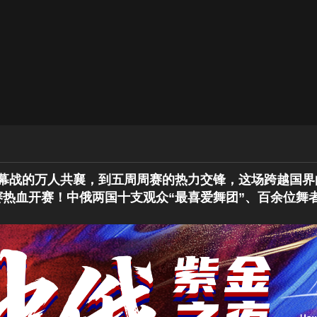
揭幕战的万人共襄，到五周周赛的热力交锋，这场跨越国界
赛热血开赛！中俄两国十支观众“最喜爱舞团”、百余位舞