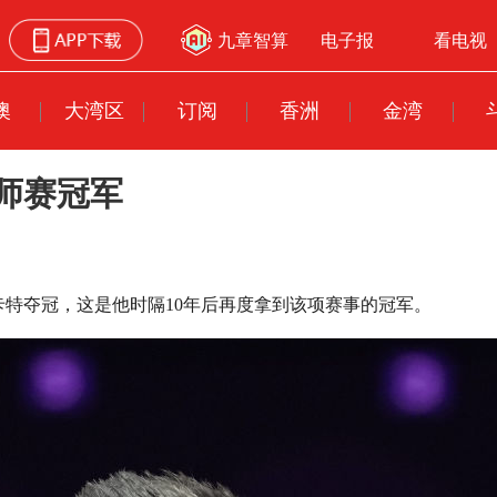
九章智算
电子报
看电视
澳
大湾区
订阅
香洲
金湾
师赛冠军
战胜卡特夺冠，这是他时隔10年后再度拿到该项赛事的冠军。