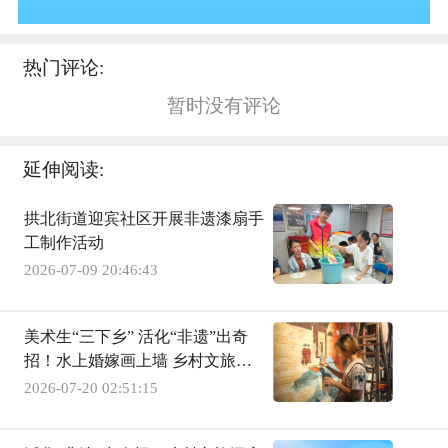
热门评论:
暂时没有评论
延伸阅读:
拱北街道迎宾社区开展非遗漆扇手
工制作活动
2026-07-09 20:46:43
美术生“三下乡” 活化“非遗”出奇
招！水上婚嫁画上墙 乡村文旅添
亮色
2026-07-20 02:51:15