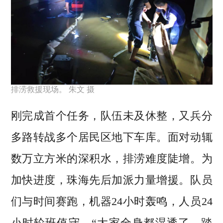
排涝救援现场。 朱文 摄
刚完成首个任务，队伍未及休整，又兵分
多路转战多个居民区地下车库。面对动辄
数万立方米的深积水，排涝难度陡增。为
加快进度，珠海先后加派力量增援。队员
们与时间赛跑，机器24小时轰鸣，人员24
小时轮班值守。“大家全身都湿透了，踏