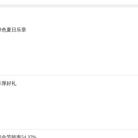
绿色夏日乐章
丰厚好礼
节能率54.37%