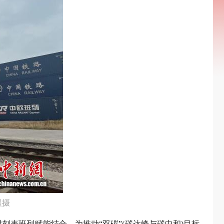
晨摄
刻表班列赋能结合，为推动“双碳”(碳达峰与碳中和)目标