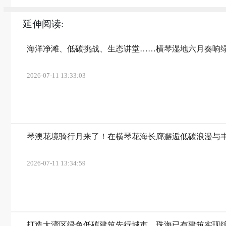
延伸阅读:
海洋净滩、低碳挑战、生态讲堂……横琴湿地六月奏响
2026-07-11 13:33:03
琴澳花境骑行月来了！在横琴花海长廊邂逅低碳浪漫与
2026-07-11 13:34:59
打造大湾区绿色低碳建筑先行城市，珠海已有建筑实现综合