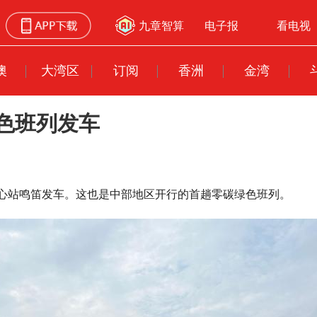
九章智算
电子报
看电视
澳
大湾区
订阅
香洲
金湾
色班列发车
中心站鸣笛发车。这也是中部地区开行的首趟零碳绿色班列。