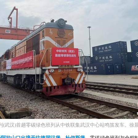
班列(武汉)首趟零碳绿色班列从中铁联集武汉中心站鸣笛发车。徐
经阿拉山口出境开往德国汉堡、杜伊斯堡
。零碳绿色班列与全程时