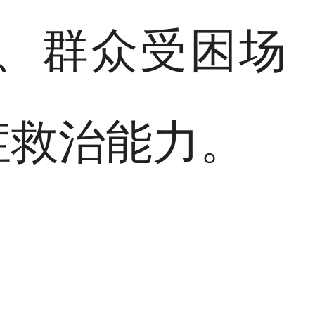
、群众受困场
症救治能力。