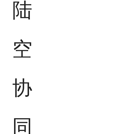
陆
空
协
同