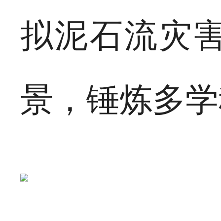
拟泥石流灾
景，锤炼多学