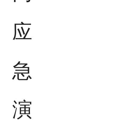
应
急
演