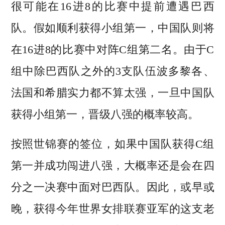
很可能在16进8的比赛中提前遭遇巴西
队。假如顺利获得小组第一，中国队则将
在16进8的比赛中对阵C组第二名。由于C
组中除巴西队之外的3支队伍波多黎各、
法国和希腊实力都不算太强，一旦中国队
获得小组第一，晋级八强的概率较高。
按照世锦赛的签位，如果中国队获得C组
第一并成功闯进八强，大概率还是会在四
分之一决赛中面对巴西队。因此，或早或
晚，获得今年世界女排联赛亚军的这支老