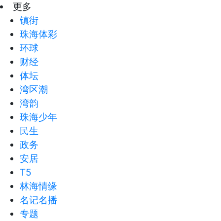
更多
镇街
珠海体彩
环球
财经
体坛
湾区潮
湾韵
珠海少年
民生
政务
安居
T5
林海情缘
名记名播
专题