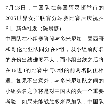
7月13日，中国队在美国阿灵顿举行的
2025世界女排联赛分站赛比赛后庆祝胜
利。新华社发（陈晨摄）
中国队在小组赛阶段与多米尼加、墨西哥
和哥伦比亚队同分在F组，以小组前两名
的身份出线难度不大，而小组出线之后将
在16进8的比赛中与C组的前两名队伍相
遇。如果不出意外，与多米尼加队之间的
小组头名之争将是对中国队的头一个重要
考验。如果未能战胜多米尼加队，中国队