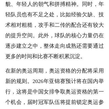
貌、年轻人的朝气和拼搏精神。同时，年
轻队员也有不足之处，比如经验欠缺、技
术相对粗糙，攻手和二传的配合还有较大
的提升空间。此外，球队的核心力量仍在
逐步建立之中，整体走向成熟还需要通过
更多的时间和比赛不断积累沉淀。
在新的奥运周期，奥运资格的分配将采用
新的规则。2026年亚锦赛预计将在国内举
行，这将是中国女排争取奥运资格的第一
个机会，届时冠军队伍将提前锁定奥运参