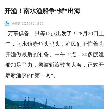
开渔！南水渔船争“鲜”出海
詹燕超
2025-08-21 18:30
“万事俱备，只等12点出发了！”8月20日上
午，南水镇赤鱼头码头，渔民们正忙着为
开渔做最后的准备。中午12点，30多艘渔
船加足马力，劈波斩浪驶向大海，正式开
启新渔季的“第一网”。