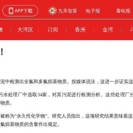
九章智算
电子报
看电视
澳
大湾区
订阅
香洲
金湾
！
污泥中检测出全氟和多氟烷基物质。按媒体说法，这进一步证实
0家污水处理厂中选取34家，对其污泥进行检测分析。这些处理
基物质。
被称为“永久性化学物”。研究人员指出，这项研究结果意味着
多氟烷基物质的含量作出规定。