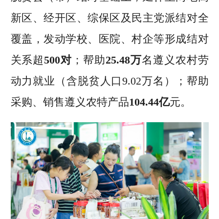
新区、经开区、综保区及民主党派结对全
覆盖，发动学校、医院、村企等形成结对
关系超
500对
；帮助
25.48万
名遵义农村劳
动力就业（含脱贫人口9.02万名）；帮助
采购、销售遵义农特产品
104.44亿
元。