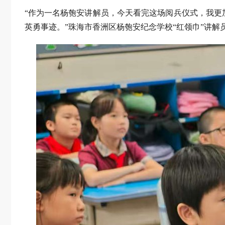
“作为一名杨匏安讲解员，今天看完这场阅兵仪式，我
英勇事迹。”珠海市香洲区杨匏安纪念学校“红领巾”讲解