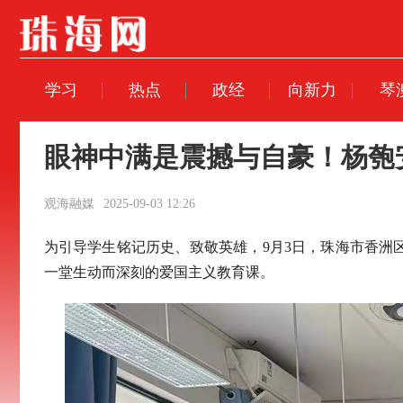
学习
热点
政经
向新力
琴
眼神中满是震撼与自豪！杨匏
观海融媒
2025-09-03 12:26
为引导学生铭记历史、致敬英雄，9月3日，珠海市香洲
一堂生动而深刻的爱国主义教育课。