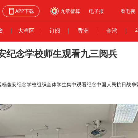
九章智算
电子报
看电视
澳
大湾区
订阅
香洲
金湾
安纪念学校师生观看九三阅兵
区杨匏安纪念学校组织全体学生集中观看纪念中国人民抗日战争