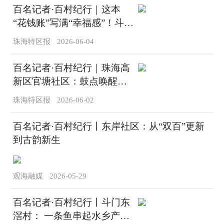
百名记者·百村纪行｜这本
“花钱账”写满“幸福感”！斗门
区南潮村年集体收入逾2000
珠海特区报
2026-06-04
万元
百名记者·百村纪行｜珠海高
新区官塘社区：鼓点唤醒老
祠堂，狮影舞出新官塘
珠海特区报
2026-06-02
百名记者·百村纪行丨东岸社区：从“双百”更新
到古韵新生
观海融媒
2026-05-29
百名记者·百村纪行丨斗门东
滘村： 一条鱼串起水乡产业