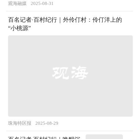
观海融媒
2025-08-31
百名记者·百村纪行｜外伶仃村：伶仃洋上的
“小桃源”
珠海特区报
2025-08-29