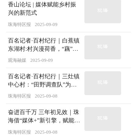
香山论坛 | 媒体赋能乡村振
兴的新范式
珠海特区报
2025-09-09
百名记者·百村纪行｜白蕉镇
东湖村:村兴漫荷香，“藕”遇
新希望
观海融媒
2025-09-09
百名记者·百村纪行｜三灶镇
中心村：“田野调查队”为家
乡写史立传
珠海特区报
2025-09-08
奋进百千万 三年初见效｜珠
海借“媒体+”新引擎，赋能
“百千万工程”深入实施
珠海特区报
2025-09-08