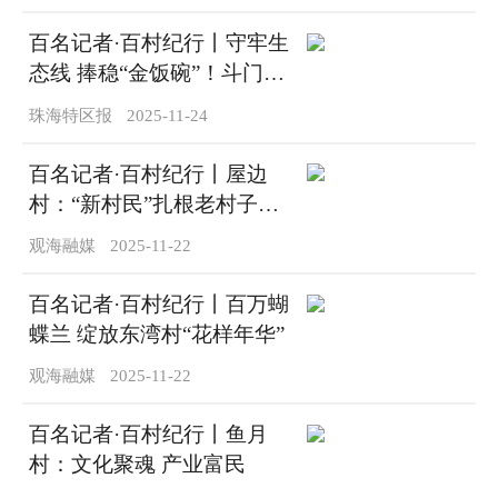
百名记者·百村纪行丨守牢生
态线 捧稳“金饭碗”！斗门新
沙村好环境养出市场抢手鱼
珠海特区报
2025-11-24
百名记者·百村纪行丨屋边
村：“新村民”扎根老村子活
出新滋味
观海融媒
2025-11-22
百名记者·百村纪行丨百万蝴
蝶兰 绽放东湾村“花样年华”
观海融媒
2025-11-22
百名记者·百村纪行丨鱼月
村：文化聚魂 产业富民