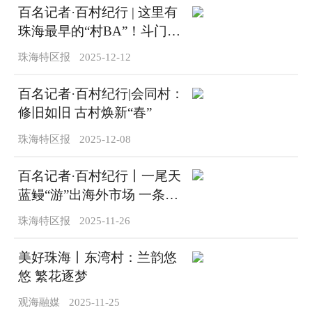
百名记者·百村纪行 | 这里有
珠海最早的“村BA”！斗门大
赤坎村以文体活动凝聚民心
珠海特区报
2025-12-12
提升生活品质
百名记者·百村纪行|会同村：
修旧如旧 古村焕新“春”
珠海特区报
2025-12-08
百名记者·百村纪行丨一尾天
蓝鳗“游”出海外市场 一条产
业链“撬”动振兴杠杆
珠海特区报
2025-11-26
美好珠海丨东湾村：兰韵悠
悠 繁花逐梦
观海融媒
2025-11-25