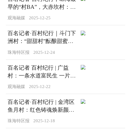
早的“村BA”，大赤坎村：以
特色文体铸村魂凝民心
观海融媒
2025-12-25
百名记者·百村纪行｜斗门下
洲村：“甜甜村”酝酿甜蜜事
业
珠海特区报
2025-12-24
百名记者 百村纪行 | 广益
村：一条水道富民生 一片农
房藏幸福
观海融媒
2025-12-22
百名记者·百村纪行 | 金湾区
鱼月村：红色铸魂焕新颜，
产业筑基促振兴
珠海特区报
2025-12-18