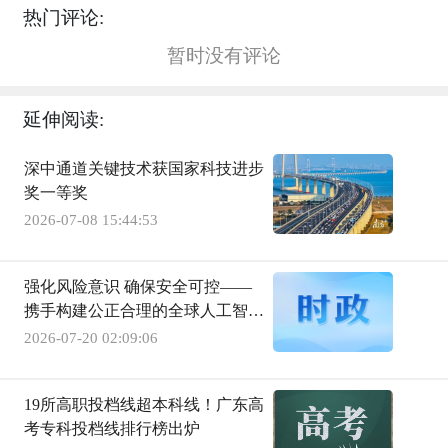
热门评论:
暂时没有评论
延伸阅读:
深中通道关键技术获国家科技进步
奖一等奖
2026-07-08 15:44:53
强化风险意识 确保安全可控——
携手构建公正合理的全球人工智能
治理体系述评之二
2026-07-20 02:09:06
19所高职投档线超本科线！广东高
考专科投档线排行榜出炉