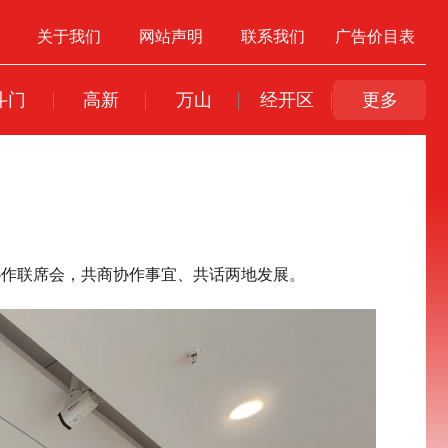
关于我们
网站声明
联系我们
广告价目表
斗门
高新
万山
经开区
更多
协作联席会，共商协作事宜、共话两地发展。