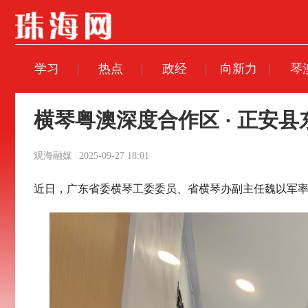
学习
热点
政经
向新力
琴
横琴粤澳深度合作区 · 正安
观海融媒
2025-09-27 18:01
近日，广东省委横琴工委委员、省横琴办副主任魏以军