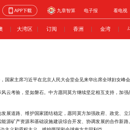
九章智算
电子报
看电视
澳
大湾区
订阅
香洲
金湾
日上午，国家主席习近平在北京人民大会堂会见来华出席全球妇女峰
国际风云考验，坚如磐石。中方愿同莫方继续坚定相互支持，加强
的发展道路、维护国家团结稳定，愿同莫方加强政府、政党、立
索能源矿产资源和基础设施建设综合开发、协调发展的合作新路
单边主义和霸权主义，维护两国和全球南方共同利益。