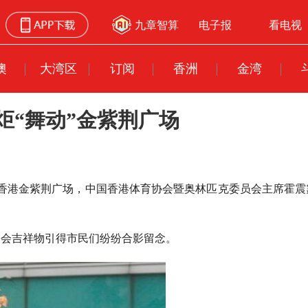
九章智算
电子报
看电视
澳
大湾区
订阅
香洲
金湾
炬“舞动”金紫荆广场
在香港金紫荆广场，中国香港体育协会暨奥林匹克委员会主席霍
运会吉祥物引得市民们纷纷合影留念。