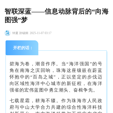
智联深蓝——信息动脉背后的“向海
图强”梦
钟夏 孙锡炯
2025-11-07 03:17
开栏的话：
碧海为卷，潮音作序。当“海洋强国”的号
角在南海之滨回响，珠海这座镶嵌在蔚蓝
怀抱中的“百岛之城”，正以坚定的步伐迈
向区域性海洋中心城市的新征程，在海洋
强省的宏伟蓝图中勇立潮头、奋楫争先。
七载星霜，耕海不辍。作为珠海市人民政
府与中山大学合力共建的综合性海洋科技