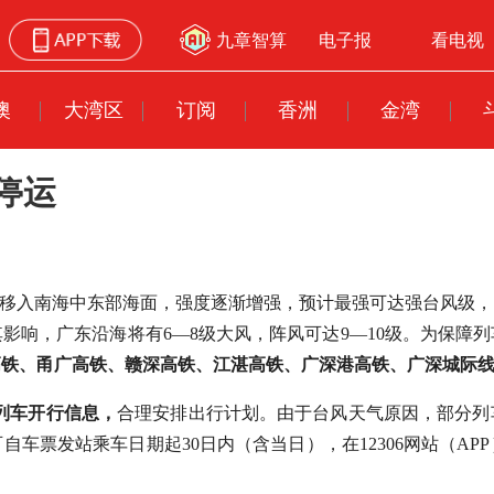
九章智算
电子报
看电视
澳
大湾区
订阅
香洲
金湾
停运
10日移入南海中东部海面，强度逐渐增强，预计最强可达强台风级
其影响，广东沿海将有6—8级大风，阵风可达9—10级。为保障
广高铁、甬广高铁、赣深高铁、江湛高铁、广深港高铁、广深城际
新列车开行信息，
合理安排出行计划。由于台风天气原因，部分列
车票发站乘车日期起30日内（含当日），在12306网站（A