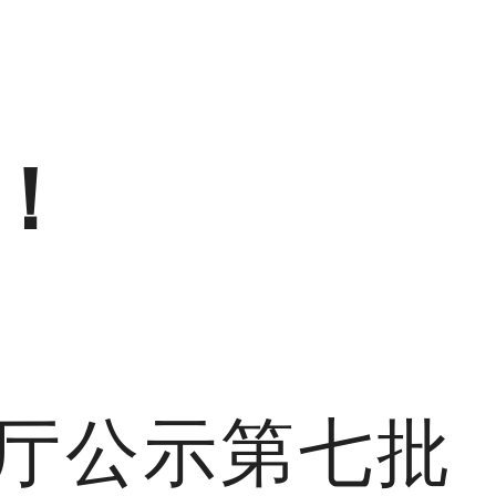
！
厅公示第七批