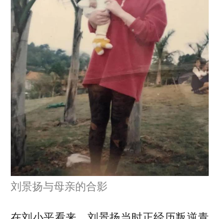
刘景扬与母亲的合影
在刘小平看来，刘景扬当时正经历叛逆青