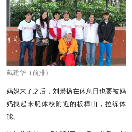
戴建华（前排）
妈妈来了之后，刘景扬在休息日也要被妈
妈拽起来爬体校附近的板樟山，拉练体
能。