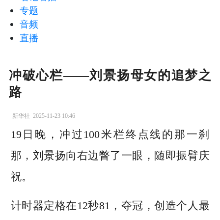
专题
音频
直播
冲破心栏——刘景扬母女的追梦之
路
新华社
2025-11-23 10:46
19日晚，冲过100米栏终点线的那一刹
那，刘景扬向右边瞥了一眼，随即振臂庆
祝。
计时器定格在12秒81，夺冠，创造个人最