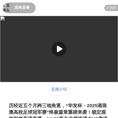
观海直播
已结束
直播介绍
历经近五个月跨三地角逐，“华发杯・2025港珠
澳高校足球冠军赛”终极篇章重磅来袭！锁定观