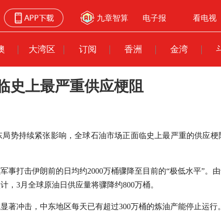
九章智算
电子报
看电视
澳
大湾区
订阅
香洲
金湾
临史上最严重供应梗阻
中东局势持续紧张影响，全球石油市场正面临史上最严重的供应梗
军事打击伊朗前的日均约2000万桶骤降至目前的“极低水平”。
计，3月全球原油日供应量将骤降约800万桶。
显著冲击，中东地区每天已有超过300万桶的炼油产能停止运