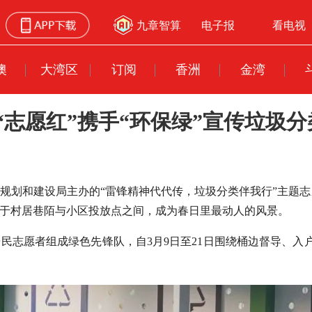
九章智算
电子报
看电视
澳
大湾区
订阅
香洲
金湾
志愿红”携手“环保绿”宣传垃圾分
市规划和建设局主办的“雷锋精神代代传，垃圾分类伴我行”主题
动于村居巷陌与小区投放点之间，成为春日里最动人的风景。
居民志愿者组成绿色先锋队，自3月9日至21日围绕桶边督导、