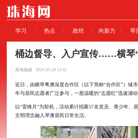
学习
热点
政经
向新力
琴
桶边督导、入户宣传……横琴“
观海融媒
2026-03-28 12:42
近日，由横琴粤澳深度合作区（以下简称“合作区”）城
年与居民志愿者广泛参与，一股温暖的“志愿红”迅速涌
以“雷锋月”为契机，活动累计招募57名党员、青少年、
文明理念融入琴澳居民日常生活。