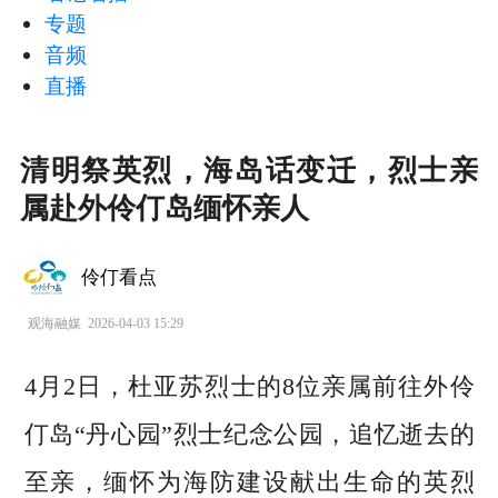
专题
音频
直播
清明祭英烈，海岛话变迁，烈士亲
属赴外伶仃岛缅怀亲人
伶仃看点
观海融媒
2026-04-03 15:29
4月2日，杜亚苏烈士的8位亲属前往外伶
仃岛“丹心园”烈士纪念公园，追忆逝去的
至亲，缅怀为海防建设献出生命的英烈