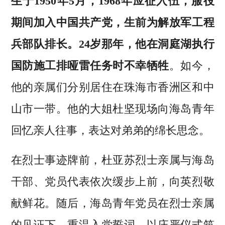
生于1950年5月，1968年应征入伍，服役
期间加入中国共产党，生前为解放军工程
兵部队排长。24岁那年，他在洞庭湖执行
国防施工排哑雷任务时不幸牺牲
。如今，
他的亲属们分别居住在珠海市香洲区和中
山市一带。他的大姐杜坚现场向海岛青年
回忆亲人往事，表达对弟弟的绵长思念。
在烈士事迹牌前，杜亚苏烈士亲属与海岛
干部、党员代表依次缓步上前，向英烈敬
献鲜花。随后，海岛青年党员在烈士亲属
的见证下，重温入党誓词，以庄严仪式筑