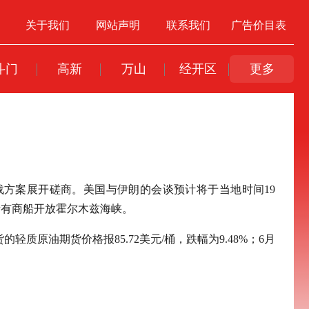
关于我们
网站声明
联系我们
广告价目表
斗门
高新
万山
经开区
更多
方案展开磋商。美国与伊朗的会谈预计将于当地时间19
所有商船开放霍尔木兹海峡。
质原油期货价格报85.72美元/桶，跌幅为9.48%；6月