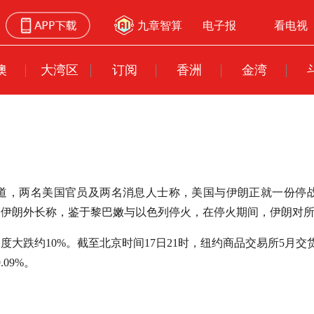
九章智算
电子报
看电视
澳
大湾区
订阅
香洲
金湾
报道，两名美国官员及两名消息人士称，美国与伊朗正就一份停战
，伊朗外长称，鉴于黎巴嫩与以色列停火，在停火期间，伊朗对
约10%。截至北京时间17日21时，纽约商品交易所5月交货的轻
09%。