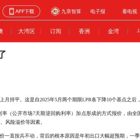
九章智算
电子报
看电视
澳
大湾区
订阅
香洲
金湾
了
均与上月持平。这是自2025年5月两个期限LPR各下降10个基点之后
作利率（公开市场7天期逆回购利率）加点形成的方式报价，由全
求、风险溢价等因素。
报价一直按兵不动，背后的根本原因是年初出口大幅超预期，一