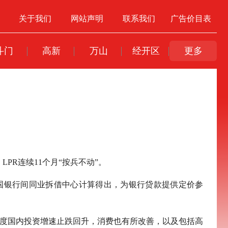
关于我们
网站声明
联系我们
广告价目表
斗门
高新
万山
经开区
更多
，LPR连续11个月“按兵不动”。
国银行间同业拆借中心计算得出，为银行贷款提供定价参
季度国内投资增速止跌回升，消费也有所改善，以及包括高