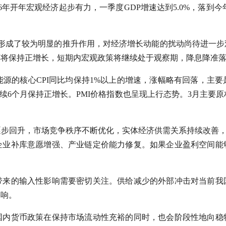
年开年宏观经济起步有力，一季度GDP增速达到5.0%，落到今年
价形成了较为明显的推升作用，对经济增长动能的扰动尚待进一步
还将保持正增长，短期内宏观政策将继续处于观察期，降息降准
和能源的核心CPI同比均保持1%以上的增速，涨幅略有回落，主
连续6个月保持正增长。PMI价格指数也呈现上行态势。3月主要原材
步回升，市场竞争秩序不断优化，实体经济供需关系持续改善，
企业补库意愿增强、产业链定价能力修复。如果企业盈利空间能
带来的输入性影响需要密切关注。供给减少的外部冲击对当前我
影响。
国内货币政策在保持市场流动性充裕的同时，也会阶段性地向稳