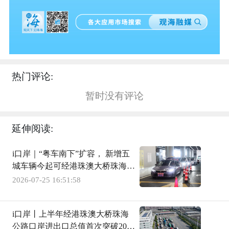
热门评论:
暂时没有评论
延伸阅读:
i口岸｜“粤车南下”扩容， 新增五
城车辆今起可经港珠澳大桥珠海公
路口岸通关
2026-07-25 16:51:58
i口岸丨上半年经港珠澳大桥珠海
公路口岸进出口总值首次突破2000