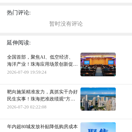
热门评论:
暂时没有评论
延伸阅读:
全国首部，聚焦AI、低空经济、
海洋产业！珠海应用场景创新促进
条例8月施行
2026-07-09 19:59:24
靶向施策精准发力，真抓实干办好
民生实事！珠海把准政绩观“方向
盘”，不断提升群众获得感、幸福
2026-07-20 02:22:08
感、安全感
年内超80城发放补贴降低购房成本