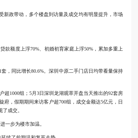
，受新政带动，多个楼盘到访量及成交均有明显提升，市场
款额度上浮70%、初婚初育家庭上浮50%，累加多重上
1套，同比增长80.6%。深圳中原二手门店日均带看量保持
户超1000组；5月3日深圳龙湖观萃开盘当天推出的92套房
旋府，假期期间来访客户超700组，成交金额达5亿元，日
现了成交。
，进一步为楼市加温。
也延续了前期温和复苏走势。