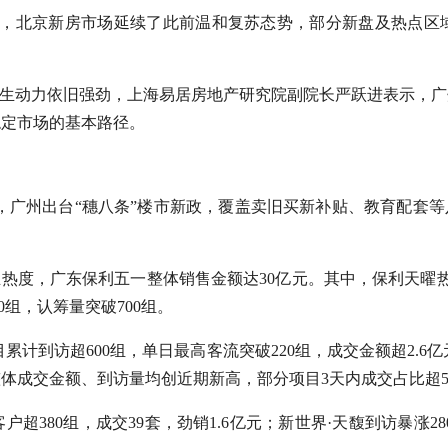
看，北京新房市场延续了此前温和复苏态势，部分新盘及热点区
内生动力依旧强劲，上海易居房地产研究院副院长严跃进表示，
稳定市场的基本路径。
日，广州出台“穗八条”楼市新政，覆盖卖旧买新补贴、教育配套等
业热度，广东保利五一整体销售金额达30亿元。其中，保利天曜热
0组，认筹量突破700组。
计到访超600组，单日最高客流突破220组，成交金额超2.6
体成交金额、到访量均创近期新高，部分项目3天内成交占比超5
380组，成交39套，劲销1.6亿元；新世界·天馥到访暴涨2