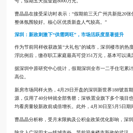
号，假期五天揽金超8000万元。
曹晶晶在接受采访时表示：“假期前三天广州共新批20
整体氛围较好。核心区优质新盘人气较高。”
深圳：新政刺激下“供需两旺”，市场活跃度显著提升
作为节前同样收获政策“大礼包”的城市，深圳楼市的热
浮比例后，缴存职工家庭最高可贷351万元，基本可以满
据深圳中原研究中心统计，假期深圳全市一二手住宅累计成交
高位。
新房市场同样火热，4月29日开盘的深圳新世界188號首期
源，仅用了40分钟就全部售罄；深铁置业旗下多个项目也
均看房量较新政前成倍增长。此外，4月30日至5月5日
曹晶晶分析称，受月末限购及公积金政策优化影响，深
除北上广深四大一线城市外，节前迎来楼市新政的武汉，“