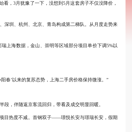
始看，3月犹豫了一下，没想到5月这套房子不仅没降价，
州、深圳、杭州、北京、青岛构成第二梯队。从月度走势来
而瑞上海数据，金山、崇明等区域部分项目单价下调5%以
小阳春’以来的复苏态势，上海二手房价格保持微涨。”
后半段，伴随返京客流回归，带看及成交明显回暖。
善项目热度不减。首钢双子——璟悦长安与璟瑞长安，假期