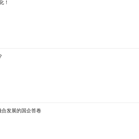
化！
？
融合发展的国企答卷