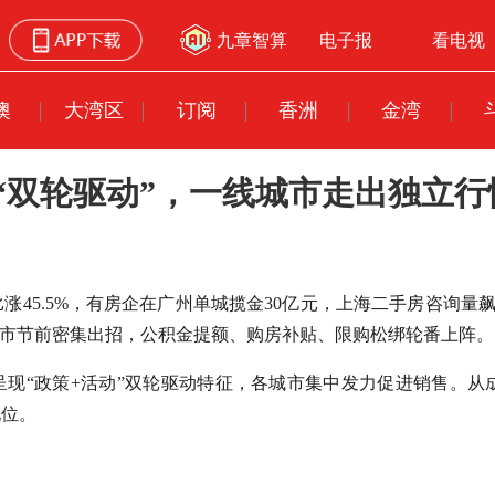
九章智算
电子报
看电视
澳
大湾区
订阅
香洲
金湾
“双轮驱动”，一线城市走出独立行
涨45.5%，有房企在广州单城揽金30亿元，上海二手房咨询量飙
城市节前密集出招，公积金提额、购房补贴、限购松绑轮番上阵。
场呈现“政策+活动”双轮驱动特征，各城市集中发力促进销售。
地位。