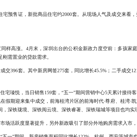
张住宅预售证，新批商品住宅约2000套。从现场人气及成交来看
度同样高涨。4月末，深圳出台的公积金新政力度空前：多孩家庭贷
足刚需置业的贷款需求。
396套。其中新房网签275套，同比增长45.5%；二手成交12
住宅瑧悦，当日销售159套，“五一”期间营销中心5天累计接待客
在假期迎来集中成交，前海桂湾片区的前海时代·尊府、桂湾·凯
期间，深铁珑境、深铁阅云境、深铁睿著、深铁瑞城等项目也均实
圳市场活跃度显著提升，另外新政吸引了部分外地购房需求入市
五一”期间，新房销售面积同比增长122%。杭州、西安等城市