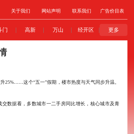
关于我们
网站声明
联系我们
广告价目表
斗门
高新
万山
经开区
更多
情
升25%……这个“五一”假期，楼市热度与天气同步升温。
从成交数据看，多数城市一二手房同比增长，核心城市及青