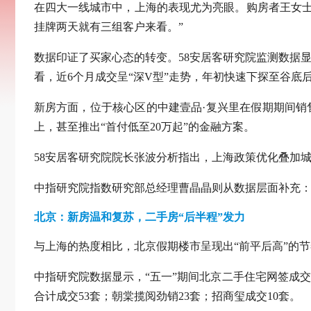
在四大一线城市中，上海的表现尤为亮眼。购房者王女士
挂牌两天就有三组客户来看。”
数据印证了买家心态的转变。58安居客研究院监测数据
看，近6个月成交呈“深V型”走势，年初快速下探至谷底
新房方面，位于核心区的中建壹品·复兴里在假期期间销
上，甚至推出“首付低至20万起”的金融方案。
58安居客研究院院长张波分析指出，上海政策优化叠加
中指研究院指数研究部总经理曹晶晶则从数据层面补充：“
北京：新房温和复苏，二手房“后半程”发力
与上海的热度相比，北京假期楼市呈现出“前平后高”的
中指研究院数据显示，“五一”期间北京二手住宅网签成
合计成交53套；朝棠揽阅劲销23套；招商玺成交10套。