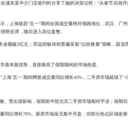
在浦东某中介门店签约时分享了她的决策过程：“从春节后就开
显示，上海稳居“五一”期间全国成交量绝对领跑地位，武汉、广
后强势反弹，随后进入高位盘整。
售金额破3亿元；而远郊板块则普遍采取“以价换量”策略，据克
城市基本面优势，直接推高了假期期间的市场热度。
上海‘五一’期间网签成交量同比增长45%，二手房市场延续了‘
节奏。受出游影响，假期前半段北京二手房市场相对平淡；假期
交量同比增长76%。新房市场虽无集中开盘，但部分热点区域改