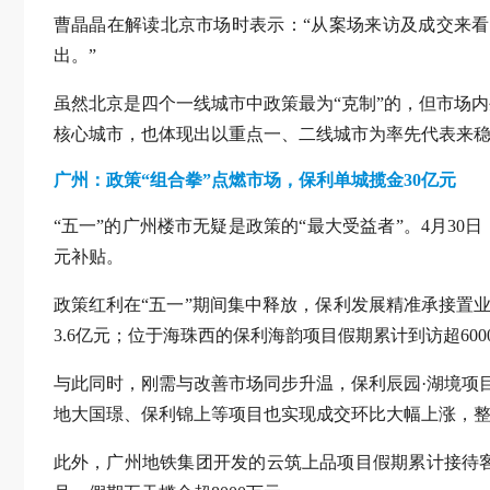
曹晶晶在解读北京市场时表示：“从案场来访及成交来
出。”
虽然北京是四个一线城市中政策最为“克制”的，但市场
核心城市，也体现出以重点一、二线城市为率先代表来
广州：政策“组合拳”点燃市场，保利单城揽金30亿元
“五一”的广州楼市无疑是政策的“最大受益者”。4月30
元补贴。
政策红利在“五一”期间集中释放，保利发展精准承接置
3.6亿元；位于海珠西的保利海韵项目假期累计到访超600
与此同时，刚需与改善市场同步升温，保利辰园·湖境项目累
地大国璟、保利锦上等项目也实现成交环比大幅上涨，整
此外，广州地铁集团开发的云筑上品项目假期累计接待客户超