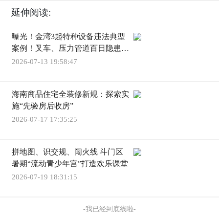
延伸阅读:
曝光！金湾3起特种设备违法典型
案例！叉车、压力管道百日隐患复
查7月15日启动
2026-07-13 19:58:47
海南商品住宅全装修新规：探索实
施“先验房后收房”
2026-07-17 17:35:25
拼地图、识交规、闯火线 斗门区
暑期“流动青少年宫”打造欢乐课堂
2026-07-19 18:31:15
-我已经到底线啦-