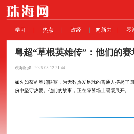
学习
热点
政经
向新力
琴
粤超“草根英雄传”：他们的
观海融媒
2026-05-12 21:44
如火如荼的粤超联赛，为无数热爱足球的普通人搭起了圆
份中坚守热爱。他们的故事，正在绿茵场上缓缓展开。