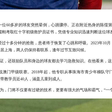
上，一位60多岁的球友突然晕倒，心跳骤停。正在附近热身的陈儒
儒刚考取红十字初级救护员证书，凭借专业知识迅速判断这位球
经过十多分钟的抢救，患者终于恢复了心跳和呼吸。2023年10
定居上海，两人仍保持着联系，逢年过节互致问候。
持证，还鼓励队员和身边的球友都去学习急救知识。在他看来，
征战澳门甲级联赛。2018年起，他专职从事珠海市青少年梯队
带教学员近40人，涵盖儿童到成人。
认为，门将不仅要有过硬的技术，更要有强大的气场和霸气，“一