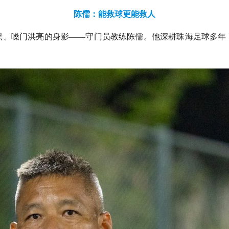
陈儒：能救球更能救人
黑、嗓门洪亮的身影——守门员教练陈儒。他深耕珠海足球多年