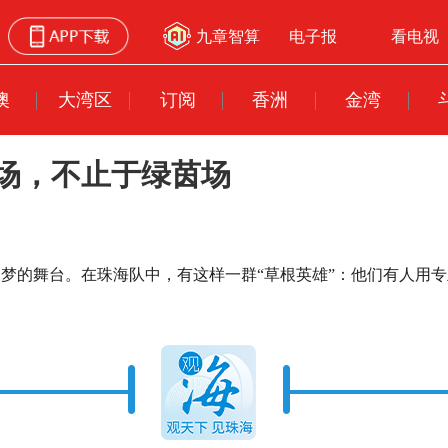
九章智算
电子报
看电视
澳
大湾区
订阅
香洲
金湾
赛场，不止于绿茵场
梦的舞台。在珠海队中，有这样一群“草根英雄”：他们有人用