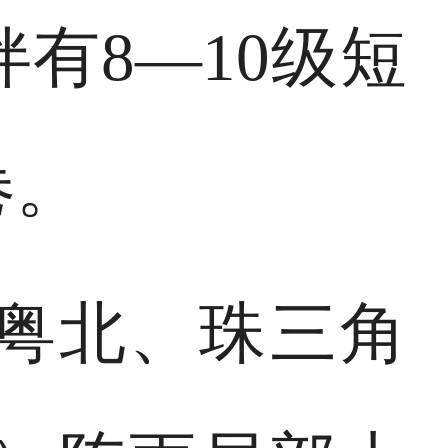
有8—10级短
卷。
，粤北、珠三角