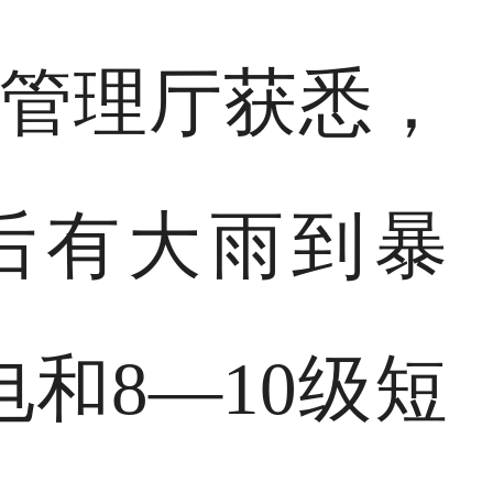
急管理厅获悉，
先后有大雨到暴
和8—10级短