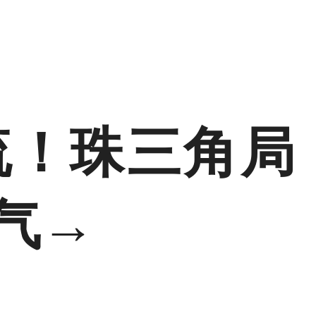
流！珠三角局
气→