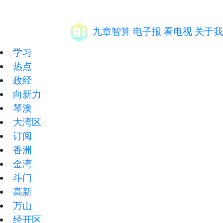
九章智算
电子报
看电视
关于我
学习
热点
政经
向新力
琴澳
大湾区
订阅
香洲
金湾
斗门
高新
万山
经开区